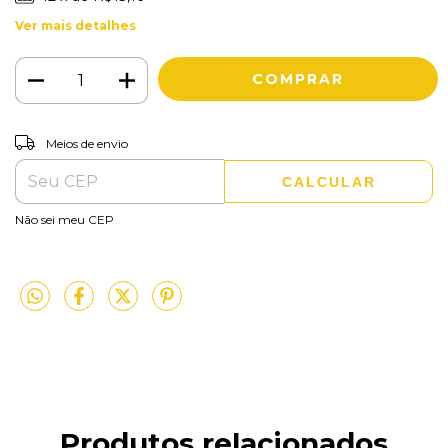
Ver mais detalhes
ALTERAR CEP
Entregas para o CEP:
Meios de envio
CALCULAR
Não sei meu CEP
Produtos relacionados