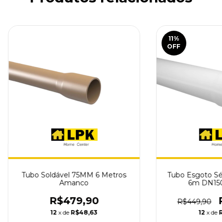
11
%
OFF
Tubo Soldável 75MM 6 Metros
Tubo Esgoto Sé
Amanco
6m DN15
R$479,90
R$449,90
12
x de
R$48,63
12
x de