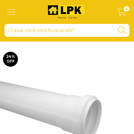
0
24
%
OFF