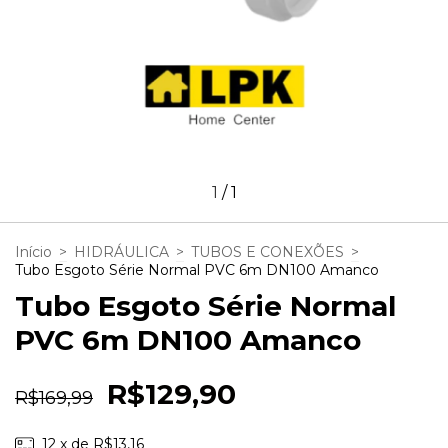
1
/
1
Início
>
HIDRÁULICA
>
TUBOS E CONEXÕES
>
Tubo Esgoto Série Normal PVC 6m DN100 Amanco
Tubo Esgoto Série Normal
PVC 6m DN100 Amanco
R$129,90
R$169,99
12
x de
R$13,16